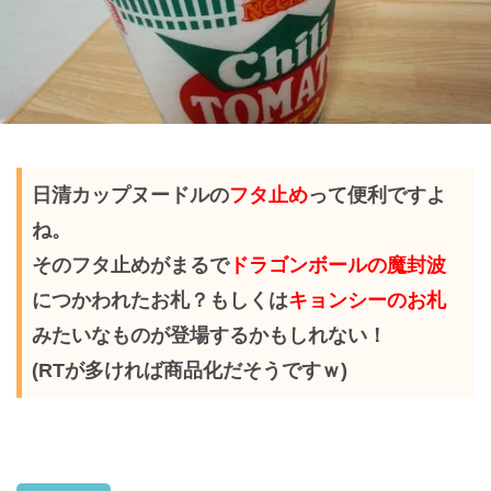
日清カップヌードルの
フタ止め
って便利ですよ
ね。
そのフタ止めがまるで
ドラゴンボールの魔封波
につかわれたお札？もしくは
キョンシーのお札
みたいなものが登場するかもしれない！
(RTが多ければ商品化だそうですｗ)