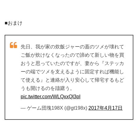
■おまけ
先日、我が家の炊飯ジャーの蓋のツメが壊れて
ご飯が炊けなくなったので諦めて新しい物を買
おうと思っていたのですが、妻から『ステッカ
ーの端でツメを支えるように固定すれば機能し
て使える』と連絡が入り安心して帰宅するもど
うも開けるのを躊躇う。
pic.twitter.com/WLQxxQI3pI
— ゲーム団塊198X (@gt198x)
2017年4月17日