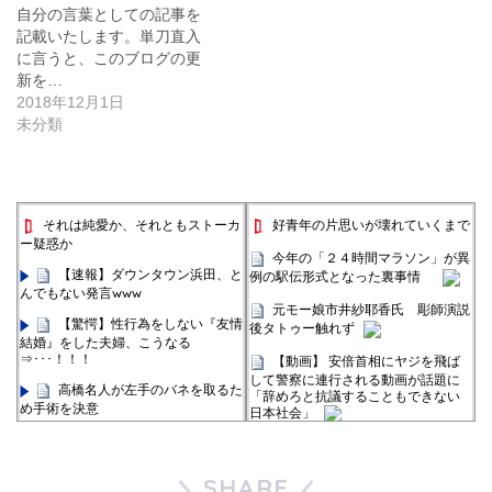
自分の言葉としての記事を
記載いたします。単刀直入
に言うと、このブログの更
新を…
2018年12月1日
未分類
それは純愛か、それともストーカ
好青年の片思いが壊れていくまで
ー疑惑か
今年の「２４時間マラソン」が異
【速報】ダウンタウン浜田、と
例の駅伝形式となった裏事情
んでもない発言www
元モー娘市井紗耶香氏 彫師演説
【驚愕】性行為をしない『友情
後タトゥー触れず
結婚』をした夫婦、こうなる
⇒･･･！！！
【動画】 安倍首相にヤジを飛ば
して警察に連行される動画が話題に
高橋名人が左手のバネを取るた
「辞めろと抗議することもできない
め手術を決意
日本社会」
ゴルフアニメ「BIRDIE
【悲報】消費税の真実、地上波ニ
WING」2期、来年1月放送決定！ 新
ュースが解き明かしてしまう
PV＆ビジュアル公開
SHARE