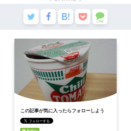
【芸能】月亭方正「会見しないと
おジャ魔女どれみ：YouTube
復帰できない。世間が納得しな
で全51話配信 関弘美P「ファンの
い」 １３人全員に呼びかけ
方々のおかげです」
【ネコ】大地が揺れた！
ドラゴンボール最新強さランキ
LINE
ング、ベジータがTOP10にすら入れ
【イヌ】ふわわわっ！「怒髪天を
なくて終わる
衝く！」
三大アイドルアニメ、決まる
会話するネコ達
おジャ魔女どれみ：YouTube
ネコは眠らない｡
で全51話配信 関弘美P「ファンの
方々のおかげです」
パンを持ち帰りたいイヌ
深夜アニメは2006～2014年ま
Powered by livedoor 相互
でが頂点
RSS
Powered by livedoor 相互
RSS
この記事が気に入ったらフォローしよう