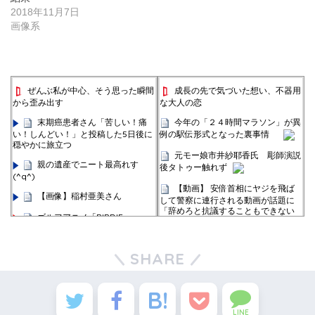
2018年11月7日
画像系
ぜんぶ私が中心、そう思った瞬間
成長の先で気づいた想い、不器用
から歪み出す
な大人の恋
末期癌患者さん「苦しい！痛
今年の「２４時間マラソン」が異
い！しんどい！」と投稿した5日後に
例の駅伝形式となった裏事情
穏やかに旅立つ
元モー娘市井紗耶香氏 彫師演説
親の遺産でニート最高れす
後タトゥー触れず
(^q^)
【動画】 安倍首相にヤジを飛ば
【画像】稲村亜美さん
して警察に連行される動画が話題に
「辞めろと抗議することもできない
ゴルフアニメ「BIRDIE
日本社会」
WING」2期、来年1月放送決定！ 新
PV＆ビジュアル公開
【悲報】消費税の真実、地上波ニ
ュースが解き明かしてしまう
SHARE
おジャ魔女どれみ：YouTube
で全51話配信 関弘美P「ファンの
【芸能】月亭方正「会見しないと
方々のおかげです」
復帰できない。世間が納得しな
い」 １３人全員に呼びかけ
ドラゴンボール最新強さランキ
ング、ベジータがTOP10にすら入れ
LINE