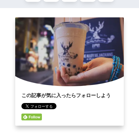
【ネコ】大地が揺れた！
なくて終わる
【イヌ】ふわわわっ！「怒髪天を
三大アイドルアニメ、決まる
衝く！」
おジャ魔女どれみ：YouTube
会話するネコ達
で全51話配信 関弘美P「ファンの
方々のおかげです」
ネコは眠らない｡
深夜アニメは2006～2014年ま
パンを持ち帰りたいイヌ
でが頂点
Powered by livedoor 相互
Powered by livedoor 相互
RSS
RSS
この記事が気に入ったらフォローしよう