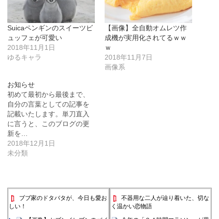
Suicaペンギンのスイーツビ
【画像】全自動オムレツ作
ュッフェが可愛い
成機が実用化されてるｗｗ
2018年11月1日
ｗ
ゆるキャラ
2018年11月7日
画像系
お知らせ
初めて最初から最後まで、
自分の言葉としての記事を
記載いたします。単刀直入
に言うと、このブログの更
新を…
2018年12月1日
未分類
ブブ家のドタバタが、今日も愛お
不器用な二人が辿り着いた、切な
しい！
く温かい恋物語