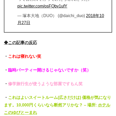
pic.twitter.com/osFQbv1ufY
— 塚本大地（DUO） (@daichi_duo)
2018
年
10
月
27
日
◆この記事の反応
・
これは寝れない笑
・
臨時パーティー開けるじゃないですか（笑）
・
修学旅行生が使うような部屋ですもん笑
・
これはよいスイートルーム
(
広さだけは
)
価格が気になり
ます。
10,000
円くらいなら断然アリかな？
–
場所
:
ホテル
このゆびとーまれ