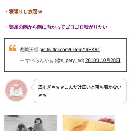
・
寝返りし放題
w
・
部屋の隅から隅に向かってゴロゴロ転がりたい
遊戯王感
pic.twitter.com/6HemY9PK9c
— すぺらんかぁ (@s_pery_ed)
2018
年
10
月
28
日
広すぎｗｗｗこんだけ広いと落ち着かない
ｗｗ