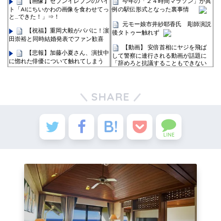
【画像】セブンイレブンのバイ
今年の「２４時間マラソン」が異
ト「AIにちいかわの画像を食わせてっ
例の駅伝形式となった裏事情
と…できた！」⇒！
元モー娘市井紗耶香氏 彫師演説
【祝福】重岡大毅がパパに！濵
後タトゥー触れず
田崇裕と同時結婚発表でファン歓喜
【動画】 安倍首相にヤジを飛ば
【悲報】加藤小夏さん、演技中
して警察に連行される動画が話題に
に惚れた俳優について触れてしまう
「辞めろと抗議することもできない
日本社会」
ゴルフアニメ「BIRDIE
WING」2期、来年1月放送決定！ 新
【悲報】消費税の真実、地上波ニ
PV＆ビジュアル公開
ュースが解き明かしてしまう
SHARE
おジャ魔女どれみ：YouTube
【芸能】月亭方正「会見しないと
で全51話配信 関弘美P「ファンの
復帰できない。世間が納得しな
方々のおかげです」
い」 １３人全員に呼びかけ
ドラゴンボール最新強さランキ
LINE
【ネコ】大地が揺れた！
ング、ベジータがTOP10にすら入れ
なくて終わる
【イヌ】ふわわわっ！「怒髪天を
衝く！」
三大アイドルアニメ、決まる
会話するネコ達
おジャ魔女どれみ：YouTube
で全51話配信 関弘美P「ファンの
ネコは眠らない｡
方々のおかげです」
パンを持ち帰りたいイヌ
深夜アニメは2006～2014年ま
でが頂点